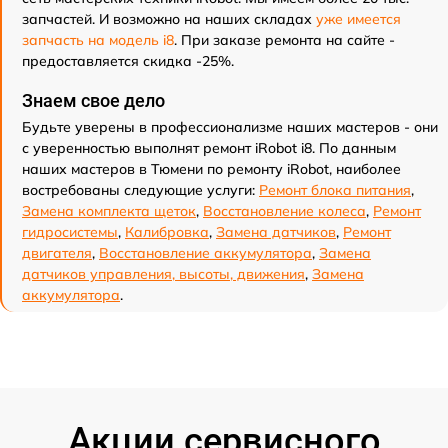
запчастей. И возможно на наших складах
уже имеется
запчасть на модель i8
. При заказе ремонта на сайте -
предоставляется скидка -25%.
Знаем свое дело
Будьте уверены в профессионализме наших мастеров - они
с уверенностью выполнят ремонт iRobot i8. По данным
наших мастеров в Тюмени по ремонту iRobot, наиболее
востребованы следующие услуги:
Ремонт блока питания
,
Замена комплекта щеток
,
Восстановление колеса
,
Ремонт
гидросистемы
,
Калибровка
,
Замена датчиков
,
Ремонт
двигателя
,
Восстановление аккумулятора
,
Замена
датчиков управления, высоты, движения
,
Замена
аккумулятора
.
Акции сервисного