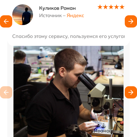
Наши мастера
Куликов Роман
Источник –
Яндекс
Спасибо этому сервису, пользуемся его услугами н
Константин Александрович Иванов