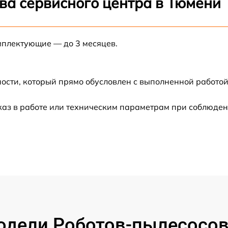
ва сервисного центра в Тюмени
от 60 мин
мплектующие — до 3 месяцев.
от 30 мин
от 60 мин
ости, который прямо обусловлен с выполненной работой
каз в работе или техническим параметрам при соблюден
от 60 мин
от 60 мин
дели Роботов-пылесосов