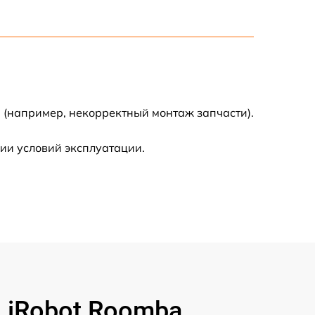
500 р
400 р
500 р
 (например, некорректный монтаж запчасти).
ии условий эксплуатации.
800 р
650 р
 iRobot Roomba