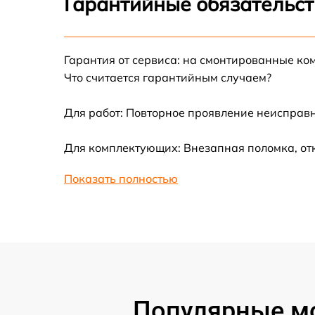
Гарантийные обязательст
Ремонт цепи питания
Гарантия от сервиса: на смонтированные ко
Замена материнской платы
Что считается гарантийным случаем?
Профилактическая чистка
Для работ: Повторное проявление неисправн
Для комплектующих: Внезапная поломка, от
Ремонт материнской платы
Показать полностью
Очистка датчиков
Популярные мо